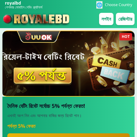
royalbd
🌐
Choose Country
পেশাদার মোবাইল গেমিং প্ল্যাটফর্ম
লগইন
রেজিস্টার
HOT
দৈনিক বেটিং রিবেট সর্বোচ্চ 5% পর্যন্ত ফেরত!
এখনই অংশ নিন এবং আপনার বাজির জন্য রিবেট পান।
পর্যন্ত 5% ফেরত