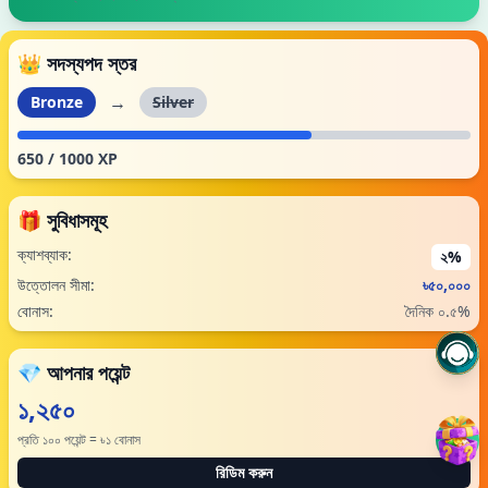
👑 সদস্যপদ স্তর
→
Bronze
Silver
650 / 1000 XP
🎁 সুবিধাসমূহ
ক্যাশব্যাক:
২%
উত্তোলন সীমা:
৳৫০,০০০
বোনাস:
দৈনিক ০.৫%
💎 আপনার পয়েন্ট
১,২৫০
প্রতি ১০০ পয়েন্ট = ৳১ বোনাস
রিডিম করুন