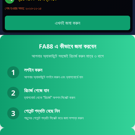
শেষ হওয়ার সময়: ২০২৩-১২-১৫
এখনই জমা করুন
FA88 এ কীভাবে জমা করবেন
আপনার অ্যাকাউন্টে সহজেই রিচার্জ করুন মাত্র ৩ ধাপে
লগইন করুন
1
আপনার অ্যাকাউন্টে লগইন করুন এবং ড্যাশবোর্ডে যান
রিচার্জ পেজে যান
2
ড্যাশবোর্ড থেকে “রিচার্জ” অপশন সিলেক্ট করুন
পেমেন্ট পদ্ধতি বেছে নিন
3
পছন্দের পেমেন্ট পদ্ধতি সিলেক্ট করে জমা সম্পন্ন করুন