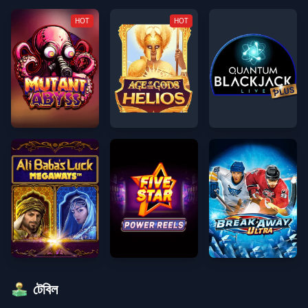
HOT
HOT
মিউট্যান্ট অ্যাবিস
দি গড়স_ হেলিয়োস™
কোয়ান্টাম™ ব্ল্যাকজ্যাক প্লাস ইনস্ট্যা
Ali Baba's Luck Megaways
Five Star Power Reels
ব্রেক অ্যাওয়ে আল্ট্রা
টেবিল