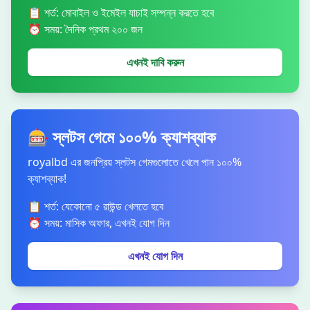
📋 শর্ত: মোবাইল ও ইমেইল যাচাই সম্পন্ন করতে হবে
⏰ সময়: দৈনিক প্রথম ২০০ জন
এখনই দাবি করুন
🎰 স্লটস গেমে ১০০% ক্যাশব্যাক
royalbd এর জনপ্রিয় স্লটস গেমগুলোতে খেলে পান ১০০%
ক্যাশব্যাক!
📋 শর্ত: যেকোনো ৫ রাউন্ড খেলতে হবে
⏰ সময়: মাসিক অফার, এখনই যোগ দিন
এখনই যোগ দিন