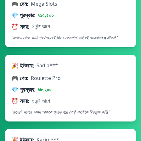
🎮 গেম:
Mega Slots
💎 পুরস্কার:
৳১২,৫০০
⏰ সময়:
২ ঘন্টা আগে
"এখানে খেলে আমি প্রথমবারেই জিতে ফেললাম! সত্যিই অসাধারণ প্ল্যাটফর্ম!"
🎉 ইউজার:
Sadia***
🎮 গেম:
Roulette Pro
💎 পুরস্কার:
৳৮,২০০
⏰ সময়:
৫ ঘন্টা আগে
"রুলেটে আমার ভাগ্য আজকে ফ্লাফ হয়ে গেল! সবাইকে রিকমেন্ড করি!"
🎉 ইউজার:
Karim***