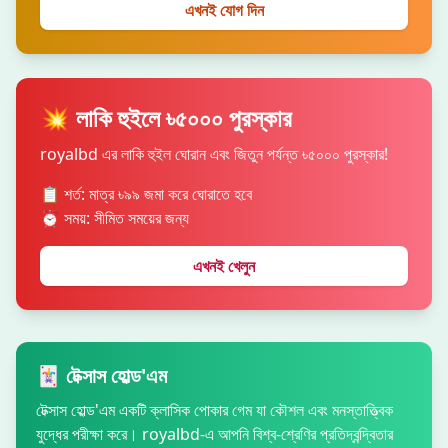
এখনই যোগ দিন
💥 লাকি হুইলে ৳৫০০০ পুরস্কার
royalbd এর লাকি হুইল ঘোরান এবং জিতুন পর্যন্ত ৳৫০০০ পুরস্কার!
📋 শর্ত: মাত্র ৳৯৯ জমা করে ঘোরাতে হবে
⏰ সময়: সীমিত সময়ের জন্য
এখনই খেলুন
🃏 টেক্সাস হোল্ড'এম
টেক্সাস হোল্ড'এম একটি ক্লাসিক পোকার গেম যা কৌশল এবং মনস্তাত্ত্বিক
যুদ্ধের পরীক্ষা করে। royalbd-এ আপনি বিশ্ব-শ্রেণির প্রতিদ্বন্দ্বিতার