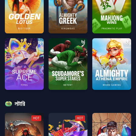
GoldenLotuspng
ALMIGHTY GREEKpng
Mahjong Winspng
SUPREME ACEpng
Scudamore's Super Stakespng
Almighty Athena Emp
লটারি
HOT
HOT