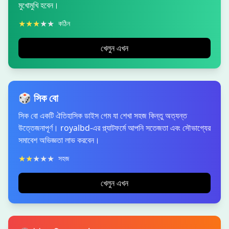
মুখোমুখি হবেন।
★
★
★
★
★
কঠিন
খেলুন এখন
🎲 সিক বো
সিক বো একটি ঐতিহাসিক ডাইস গেম যা শেখা সহজ কিন্তু অত্যন্ত
উত্তেজনাপূর্ণ। royalbd-এর প্ল্যাটফর্মে আপনি সতেজতা এবং সৌভাগ্যের
সমাবেশ অভিজ্ঞতা লাভ করবেন।
★
★
★
★
★
সহজ
খেলুন এখন