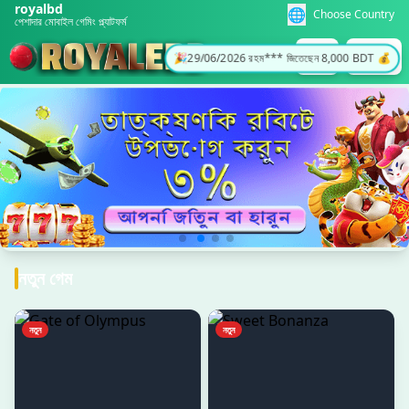
royalbd
🌐
Choose Country
পেশাদার মোবাইল গেমিং প্ল্যাটফর্ম
লগইন
রেজিস্টার
🎉
29/06/2026 রহমা*** বোনাস পেয়েছেন 600 BDT ✨
নতুন গেম
নতুন
নতুন