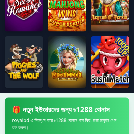
গোপন রোমান্স
মাহজং জয় সুপার স্ক্যাটার
পারস্যের কিংবদন্তি
শুয়োরের বাচ্চা এবং নেকড়ে
গেটস অফ মিডসামার ফিউশন রিলস
Sushi Match
🎁 নতুন ইউজারদের জন্য ৳1288 বোনাস
royalbd এ নিবন্ধন করে ৳1288 বোনাস পান ফ্রি! জমা ছাড়াই গেম
শুরু করুন।