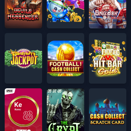
শয়তানের দূত
জুয়ান পু লিয়ান হুয়ান
অংবক ডিলাক্স
সকলের জ্যাকপট
ফুটবল! ক্যাশ কালেক্ট™
হিট বার_ গোল্ড™