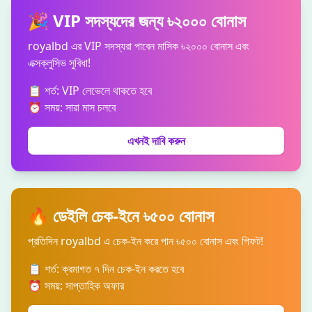
🎉 VIP সদস্যদের জন্য ৳২০০০ বোনাস
royalbd এর VIP সদস্যরা পাবেন মাসিক ৳২০০০ বোনাস এবং
এক্সক্লুসিভ সুবিধা!
📋 শর্ত: VIP লেভেলে থাকতে হবে
⏰ সময়: সারা মাস চলবে
এখনই দাবি করুন
🔥 ডেইলি চেক-ইনে ৳৫০০ বোনাস
প্রতিদিন royalbd এ চেক-ইন করে পান ৳৫০০ বোনাস এবং গিফট!
📋 শর্ত: ক্রমাগত ৭ দিন চেক-ইন করতে হবে
⏰ সময়: সাপ্তাহিক অফার