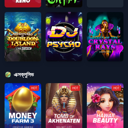
Keno
সমাধি কক্ষ
ক্যাশ কালেক্ট™ স্ক্র্যাচ
ডাবলুন দ্বীপের অভিযান
ডিজে সাইকো
কুইন অফ ক্রিস্টাল রেজ™
এক্সক্লুসিভ
HOT
HOT
HOT