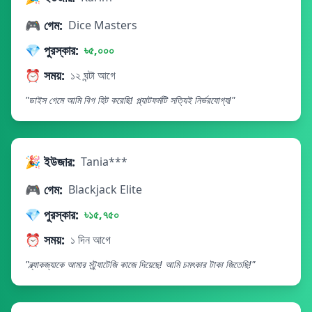
🎮 গেম:
Dice Masters
💎 পুরস্কার:
৳৫,০০০
⏰ সময়:
১২ ঘন্টা আগে
"ডাইস গেমে আমি বিগ হিট করেছি! প্ল্যাটফর্মটি সত্যিই নির্ভরযোগ্য!"
🎉 ইউজার:
Tania***
🎮 গেম:
Blackjack Elite
💎 পুরস্কার:
৳১৫,৭৫০
⏰ সময়:
১ দিন আগে
"ব্ল্যাকজ্যাকে আমার স্ট্র্যাটেজি কাজে দিয়েছে! আমি চমৎকার টাকা জিতেছি!"