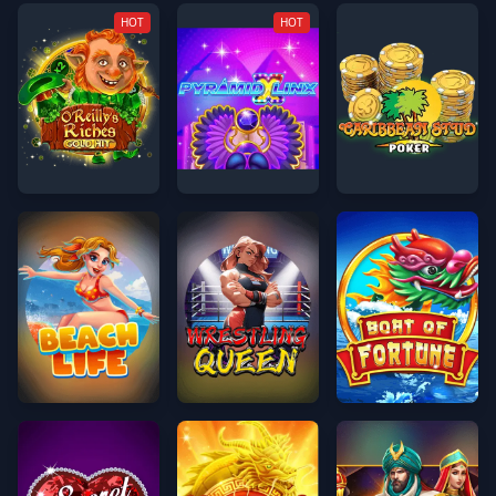
HOT
HOT
গোল্ড হিট™_ ও'রাইলির ধন
পিরামিড লিংক্স™
ক্যারিবিয়ান স্টাড পোকার
সৈকত জীবন
রেসলিং কুইন
ভাগ্যের নৌকা