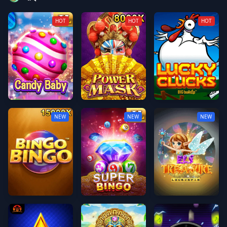
HOT
HOT
HOT
ক্যান্ডি বেবি
Power Mask
লাকি ক্লাক্স™
NEW
NEW
NEW
Bingo Bingo
সুপার বিঙ্গো
এলফ ট্রেজার লক ২ স্পিন