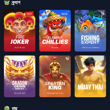
ক্র্যাশ
HOT
NEW
Fire Joker
Flaming Chillies
Fishing Expert
Dragon Gems Super Buy
Spartan King
Muay Thai
মাছ