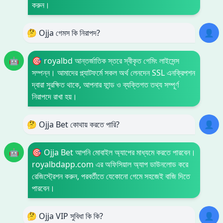
করুন।
🤔 Ojja গেমস কি নিরাপদ?
👤
🤖
🎯 royalbd আন্তর্জাতিক স্তরে স্বীকৃত গেমিং লাইসেন্স
সম্পন্ন। আমাদের প্ল্যাটফর্মে সকল অর্থ লেনদেন SSL এনক্রিপশন
দ্বারা সুরক্ষিত থাকে, আপনার ফান্ড ও ব্যক্তিগত তথ্য সম্পূর্ণ
নিরাপদে রাখা হয়।
🤔 Ojja Bet কোথায় করতে পারি?
👤
🤖
🎯 Ojja Bet আপনি মোবাইল অ্যাপের মাধ্যমে করতে পারবেন।
royalbdapp.com এর অফিসিয়াল অ্যাপ ডাউনলোড করে
রেজিস্ট্রেশন করুন, পরবর্তীতে যেকোনো গেমে সহজেই বাজি দিতে
পারবেন।
🤔 Ojja VIP সুবিধা কি কি?
👤