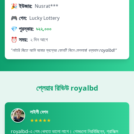
🎉 ইউজার:
Nusrat***
🎮 গেম:
Lucky Lottery
💎 পুরস্কার:
৳২২,০০০
⏰ সময়:
২ দিন আগে
"লটারি জিতে আমি আমার স্বপ্নের ফোনটি কিনে ফেললাম! ধন্যবাদ royalbd!"
প্লেয়ার রিভিউ royalbd
লাইলী বেগম
★★★★★
royalbd-এ গেম খেলতে ভালো লাগে। গেমগুলো নিরবিচ্ছিন্ন, গ্রাফিক্স