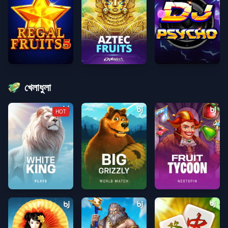
রিগাল ফল ৫
অ্যাজটেক ফল
ডিজে সাইকো
খেলাধুলা
HOT
WhiteKingpng
Big Grizzlypng
Fruit Tycoonpng