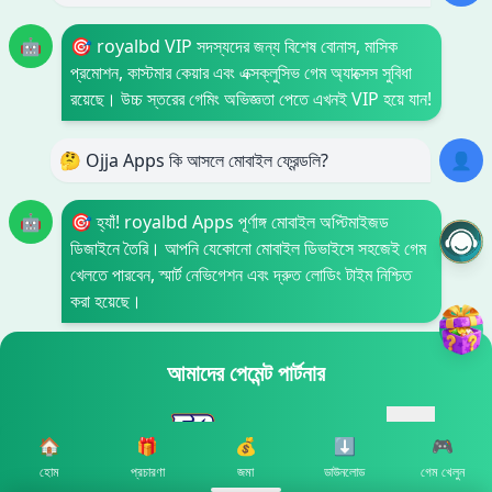
🤖
🎯 royalbd VIP সদস্যদের জন্য বিশেষ বোনাস, মাসিক
প্রমোশন, কাস্টমার কেয়ার এবং এক্সক্লুসিভ গেম অ্যাক্সেস সুবিধা
রয়েছে। উচ্চ স্তরের গেমিং অভিজ্ঞতা পেতে এখনই VIP হয়ে যান!
🤔 Ojja Apps কি আসলে মোবাইল ফ্রেন্ডলি?
👤
🤖
🎯 হ্যাঁ! royalbd Apps পূর্ণাঙ্গ মোবাইল অপ্টিমাইজড
ডিজাইনে তৈরি। আপনি যেকোনো মোবাইল ডিভাইসে সহজেই গেম
খেলতে পারবেন, স্মার্ট নেভিগেশন এবং দ্রুত লোডিং টাইম নিশ্চিত
করা হয়েছে।
আমাদের পেমেন্ট পার্টনার
🏠
🎁
💰
⬇️
🎮
হোম
প্রচারণা
জমা
ডাউনলোড
গেম খেলুন