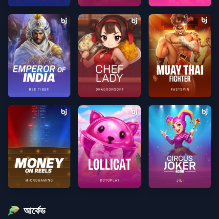
Money Farm 3png
Tomb of Akhenatenpng
Hawaii Beautypng
Emperor of Indiapng
Chef Ladypng
Muay Thai Fighterpng
Money on Reelspng
Lollicatpng
Circus Joker 4096png
আর্কেড