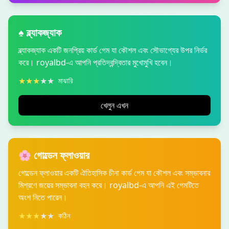
♠️ ব্ল্যাকজ্যাক
ব্ল্যাকজ্যাক একটি জনপ্রিয় কার্ড গেম যা কৌশল এবং সৌভাগ্যের উপর নির্ভর
করে। royalbd-এ আপনি প্রতিদ্বন্দ্বিতার মুখোমুখি হবেন।
★
★
★
★
★
মাঝারি
খেলুন এখন
🌸 গোল্ডেন ফ্লাওয়ার
গোল্ডেন ফ্লাওয়ার একটি ঐতিহাসিক চীনা কার্ড গেম যা কৌশল এবং সম্ভাবনার
মিশ্রণে জয়ের সম্ভাবনা বহন করে। royalbd-এ আপনি এই গেমটিতে
অংশ নিতে পারেন।
★
★
★
★
★
কঠিন